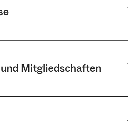
ng.
se
 und Mitgliedschaften