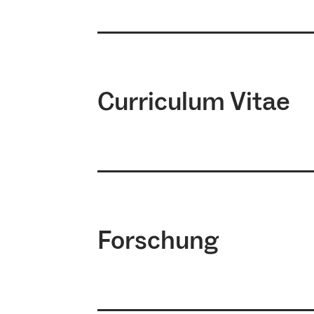
Curriculum Vitae
Prof. Dr. rer. silv. Thomas Seife
Dendroökologie. Sein Werdegang
Forschung
der Ludwig-Maximilians-Univers
Prof. Dr. Hans Pretzsch am Leh
Universität München zur Integrat