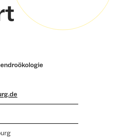
rt
endroökologie
urg.de
burg