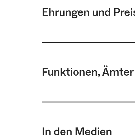
dendroarchäologischen Forschu
…
Ehrungen und Prei
…
…
…
…
…
…
Funktionen, Ämter
…
…
…
…
…
…
In den Medien