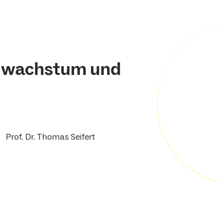
ldwachstum und
Prof. Dr. Thomas Seifert
für Umwelt und
e Ressourcen
 für Waldwachstum
oökologie