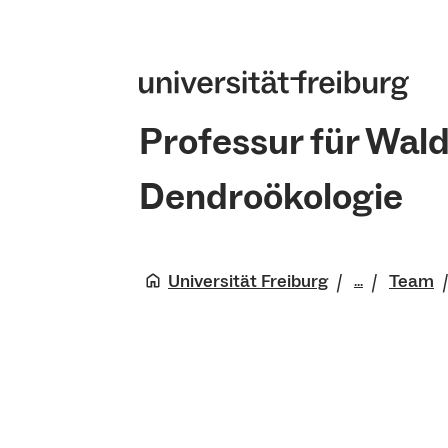
Professur für Wa
Dendroökologie
Universität Freiburg
Team
...
Fakultät 
Natürlich
Professur
und Dendr