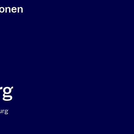
ionen
urg