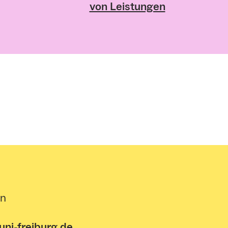
von Leistungen
en
ni-freiburg.de