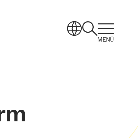
MENÜ
orm