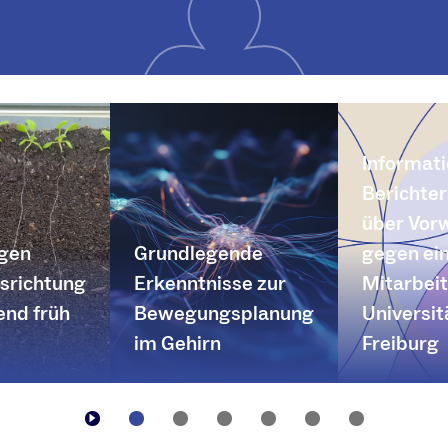
Informati
Berichte
über Vor
egen
Grundlegende
gegen ei
richtung
Erkenntnisse zur
Mitarbeit
end früh
Bewegungsplanung
Universit
im Gehirn
Freiburg