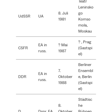
Teatr
Leninsko
8. Juli
go
UdSSR
UA
1981
Komso
mola,
Moskau
? , Prag
EA in
? Mai
CSFR
(Gastspi
russ.
1987
el)
Berliner
7.
Ensembl
EA in
DDR
Oktober
e, Berlin
russ.
1988
(Gastspi
el)
Städtisc
8.
he
D
Dspr. EA
Oktober
Bühnen,