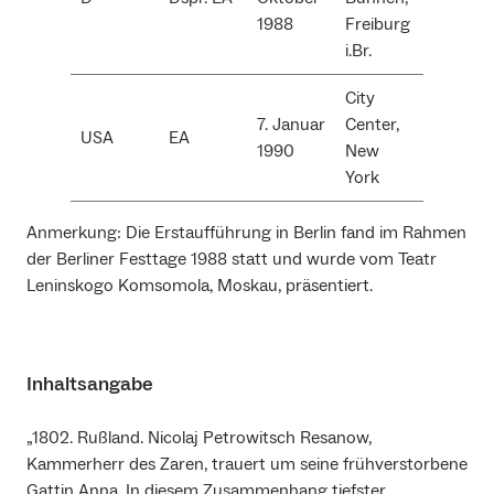
1988
Freiburg
i.Br.
City
7. Januar
Center,
USA
EA
1990
New
York
Anmerkung: Die Erstaufführung in Berlin fand im Rahmen
der Berliner Festtage 1988 statt und wurde vom Teatr
Leninskogo Komsomola, Moskau, präsentiert.
Inhaltsangabe
„1802. Rußland. Nicolaj Petrowitsch Resanow,
Kammerherr des Zaren, trauert um seine frühverstorbene
Gattin Anna. In diesem Zusammenhang tiefster