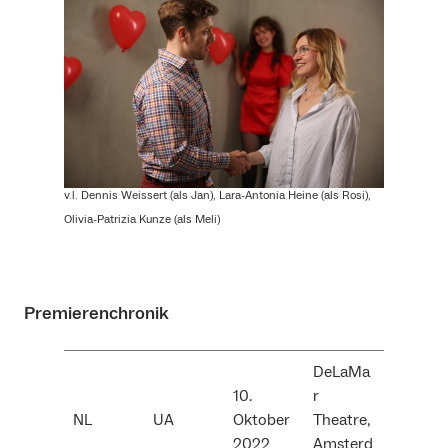
v.l. Dennis Weissert (als Jan), Lara-Antonia Heine (als Rosi),
Olivia-Patrizia Kunze (als Meli)
Premierenchronik
DeLaMa
10.
r
NL
UA
Oktober
Theatre,
2022
Amsterd