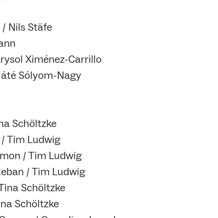
/ Nils Stäfe
mann
rysol Ximénez-Carrillo
Máté Sólyom-Nagy
ina Schöltzke
 / Tim Ludwig
lamon / Tim Ludwig
teban / Tim Ludwig
Tina Schöltzke
ina Schöltzke