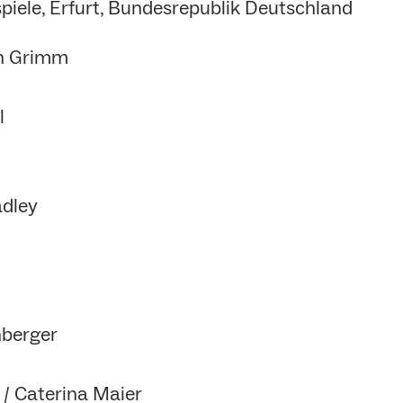
piele, Erfurt, Bundesrepublik Deutschland
en Grimm
l
adley
nberger
 / Caterina Maier