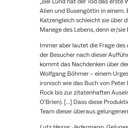
„Bei Lund hat der Tod das erste 
Alien und Busengöttin in einem. B
Katzengleich schleicht sie über di
Manege des Lebens, denn er/sie b
Immer aber lautet die Frage des A
der Besucher nach dieser Aufführ
kommt das Nachdenken über den 
Wolfgang Böhmer – einem Urgest
ironisch wie das Buch von Peter 
Rock bis zur zitatenhaften Ause
O’Brien). […] Dass diese Produkti
Team dieser überaus gelungenen
Lutz Hesse: Jedermann, Gelungen