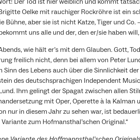
Wort! Der Tod ist hier weiblich und kommt tatsä
rigitte Oelke mit rauchiger Rockröhre ist ein sc
e Bühne, aber sie ist nicht Katze, Tiger und Co. 
ekommt uns alle und der, den er/sie haben will, 
bends, wie hält er’s mit dem Glauben. Gott, Tod u
ung freilich nicht, denn bei allem von Peter Lu
Sinn des Lebens auch über die Sinnlichkeit de
ein des deutschsprachigen Independent Musical
Lund. Ihm gelingt der Spagat zwischen allen Sti
inandersetzung mit Oper, Operette à la Kalman u
on nur in diesem Jahr zu sehen war, ist bedauer
 Variante zum Hofmansthal’schen Original.“
e Variante des Hoffmannsthal’schen Originals.