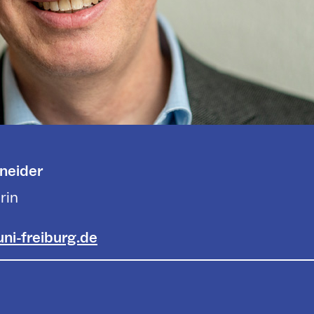
hneider
rin
uni-freiburg.de