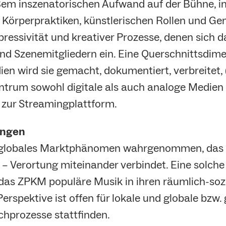
ßem inszenatorischen Aufwand auf der Bühne, i
Körperpraktiken, künstlerischen Rollen und Ge
Expressivität und kreativer Prozesse, denen sich
d Szenemitgliedern ein. Eine Querschnittsdimen
ien wird sie gemacht, dokumentiert, verbreitet, (
rum sowohl digitale als auch analoge Medien i
s zur Streamingplattform.
ungen
ls globales Marktphänomen wahrgenommen, das
– Verortung miteinander verbindet. Eine solche 
b das ZPKM populäre Musik in ihren räumlich-so
Perspektive ist offen für lokale und globale bzw
chprozesse stattfinden.