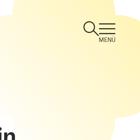
MENÜ
in