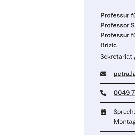
Professur f
Professor S
Professur f
Brizic
Sekretariat 
petra.
0049 7
Sprechs
Montag 