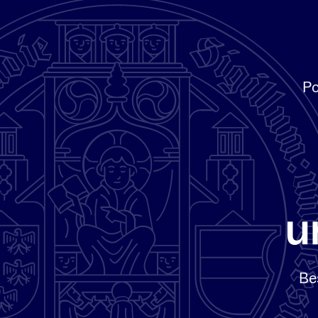
Po
Be