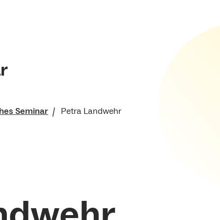
r
hes Seminar
Petra Landwehr
che Fakultät
andwehr