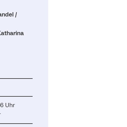
andel /
Katharina
16 Uhr
r