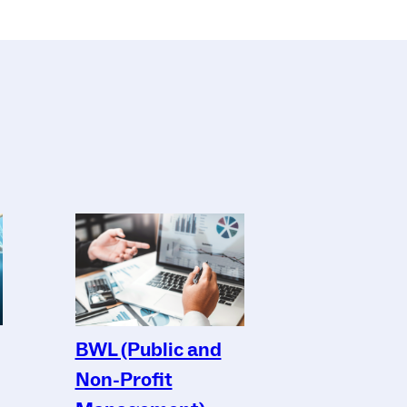
BWL (Public and
Non-Profit