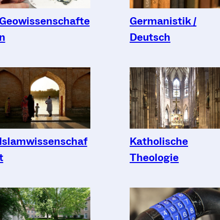
Germanistik /
Geowissenschafte
Deutsch
n
Katholische
Islamwissenschaf
Theologie
t