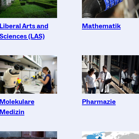
Liberal Arts and
Mathematik
Sciences (LAS)
Molekulare
Pharmazie
Medizin