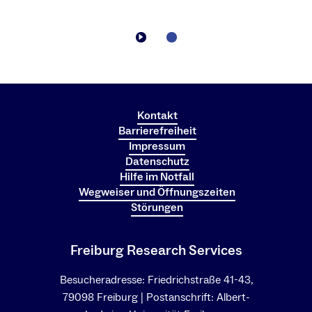
Zentren.
Sie können sich auf eine Vormerk-Liste setzen
Bei Fragen zu organisatorischen und rechtlichen
lassen, um über den Start der nächsten
Rahmenbedingungen bei individuellen
Ausschreibungsrunde informiert zu werden.
Forschungsfördervorhaben mit außeruniversitären
Forschungseinrichtungen und Stiftungen kontaktieren
Sie
Birgit Jassmann
.
Kontakt
Barrierefreiheit
Impressum
Datenschutz
Hilfe im Notfall
Wegweiser und Öffnungszeiten
Störungen
Freiburg Research Services
Besucheradresse: Friedrichstraße 41-43,
79098 Freiburg | Postanschrift: Albert-