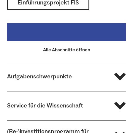
Einführungsprojekt FIS
Alle Abschnitte öffnen
Aufgabenschwerpunkte
Monitoring des gesamtuniversitären
Service für die Wissenschaft
Forschungsprofils
Geschäftsstelle der
Forschungskommission (FK)
Exzellenzeinrichtungen
und
Wissenschaftliche
Zentren
Wir unterstützen Sie bei der Beantragung
(Re-)Investitionsprogramm für