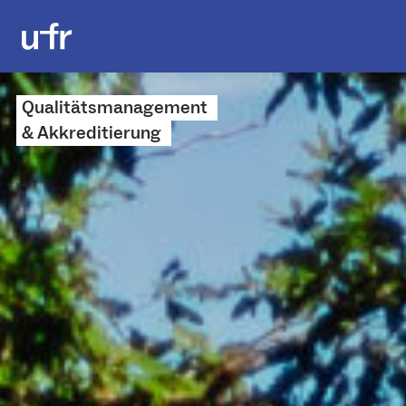
Qualitäts­­management
& Ak⁠⁠kreditierung