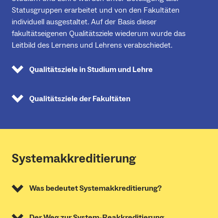
Statusgruppen erarbeitet und von den Fakultäten
individuell ausgestaltet. Auf der Basis dieser
fakultätseigenen Qualitätsziele wiederum wurde das
Leitbild des Lernens und Lehrens verabschiedet.
Qualitätsziele in Studium und Lehre
Qualitätsziele der Fakultäten
Systemakkreditierung
Was bedeutet Systemakkreditierung?
Der Weg zur System-Reakkreditierung