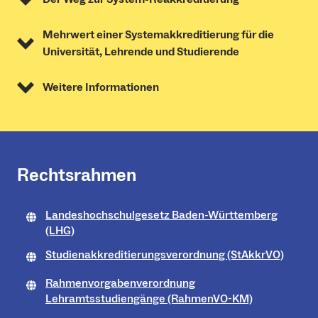
Mehrwert einer Systemakkreditierung für die
Universität, Lehrende und Studierende
Weitere Informationen
Rechtsrahmen
Landeshochschulgesetz Baden-Württemberg
(LHG)
Studienakkreditierungsverordnung (StAkkrVO)
Rahmenvorgabenverordnung
Lehramtsstudiengänge (RahmenVO-KM)