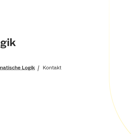
gik
atische Logik
Kontakt
für Mathematik und
sches Institut