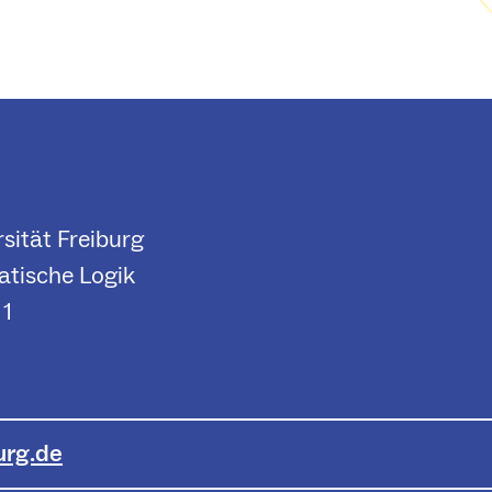
sität Freiburg
atische Logik
 1
urg.de