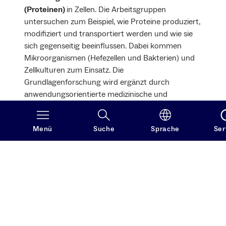
(Proteinen)
in Zellen. Die Arbeitsgruppen
untersuchen zum Beispiel, wie Proteine produziert,
modifiziert und transportiert werden und wie sie
sich gegenseitig beeinflussen. Dabei kommen
Mikroorganismen (Hefezellen und Bakterien) und
Zellkulturen zum Einsatz. Die
Grundlagenforschung wird ergänzt durch
anwendungsorientierte medizinische und
biotechnologische Kooperationsprojekte mit
klinischen Instituten und der Industrie.
Menü
Suche
Sprache
Ser