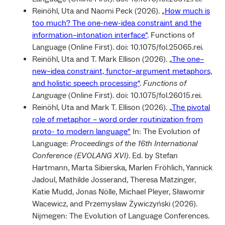
Reinöhl, Uta and Naomi Peck (2026). „
How much is
too much? The one-new-idea constraint and the
information–intonation interface“
. Functions of
Language (Online First). doi: 10.1075/fol.25065.rei.
Reinöhl, Uta and T. Mark Ellison (2026). „
The one–
new–idea constraint, functor–argument metaphors,
and holistic speech processing“
.
Functions of
Language
(Online First). doi: 10.1075/fol.26015.rei.
Reinöhl, Uta and Mark T. Ellison (2026). „
The pivotal
role of metaphor – word order routinization from
proto- to modern language“
In: The Evolution of
Language:
Proceedings of the 16th International
Conference (EVOLANG XVI)
. Ed. by Stefan
Hartmann, Marta Sibierska, Marlen Fröhlich, Yannick
Jadoul, Mathilde Josserand, Theresa Matzinger,
Katie Mudd, Jonas Nölle, Michael Pleyer, Sławomir
Wacewicz, and Przemysław Żywiczyński (2026).
Nijmegen: The Evolution of Language Conferences.