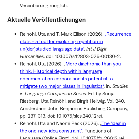
Vereinbarung möglich.
Aktuelle Veröffentlichungen
Reinöhl, Uta and T. Mark Ellison (2026).
„Recurrence
plots – a tool for exploring repetition in
un(der)studied language data“
.
Int J Digit
Humanities
. doi: 10.1007/s42803-026-00130-2.
Reinöhl, Uta (2026). „
More diachronic than you
think: Historical depth within language
documentation corpora and its potential to
mitigate two major biases in linguistics“
. In:
Studies
in Language Companion Series
. Ed. by Sonja
Riesberg, Uta Reinöhl, and Birgit Hellwig. Vol. 240.
Amsterdam: John Benjamins Publishing Company,
pp. 287–313. doi: 10.1075/slcs.240.12rei.
Reinöhl, Uta and Naomi Peck (2026). „
The ‘idea’ in
the one-new-idea constraint“
. Functions of
Language (Online First). doi: 10.1075/fol.26012.rei.