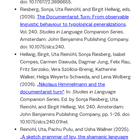
doi: 10.17617/2.3696655.
Riesberg, Sonja, Uta Reinöhl, and Birgit Hellwig, eds.
(2026).
The Documentarist Turn: From observable
linguistic behaviour to typological generalizations
.
Vol. 240.
Studies in Language Companion Series
.
Amsterdam: John Benjamins Publishing Company.
doi: 10.1075/slcs.240.
Hellwig, Birgit, Uta Reinöhl, Sonja Riesberg, Isabel
Compes, Carmen Dawuda, Dagmar Jung, Felix Rau,
Fritz Serzisko, Vera Szöllösi-Brenig, Katherine
Walker, Helga Weyerts-Schweda, and Lena Wolberg
(2026). „
Nikolaus Himmelmann and the
documentarist turn“
. In:
Studies in Language
Companion Series
. Ed. by Sonja Riesberg, Uta
Reinöhl, and Birgit Hellwig. Vol. 240. Amsterdam:
John Benjamins Publishing Company, pp. 1–26. doi:
10.1075/slcs.240.01hel.
Reinöhl, Uta, Pachu Pulu, and Usha Wallner (2025).
„
A sketch grammar of Igu, the shamanic language