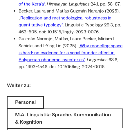
of the Kera’a“
.
Himalayan Linguistics
24.1, pp. 58–87.
Becker, Laura and Matías Guzmán Naranjo (2025).
„
Replication and methodological robustness in
quantitative typology“
. Linguistic Typology 29.3, pp.
463–505. doi: 10.1515/lingty-2023-0076.
Guzmán Naranjo, Matías, Laura Becker, Miriam L.
Schiele, and I-Ying Lin (2025). „
Why modelling space
is hard: no evidence for a serial founder effect in
Polynesian phoneme inventories“
.
Linguistics
63.6,
pp. 1493–1546. doi: 10.1515/ling-2024-0016.
Weiter zu:
Personal
M.A. Linguistik: Sprache, Kommunikation
& Kognition