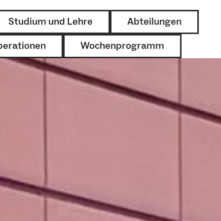
Studium und Lehre
Abteilungen
perationen
Wochenprogramm