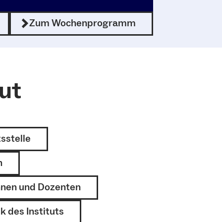
Zum Wochenprogramm
tut
sstelle
n
nnen und Dozenten
k des Instituts