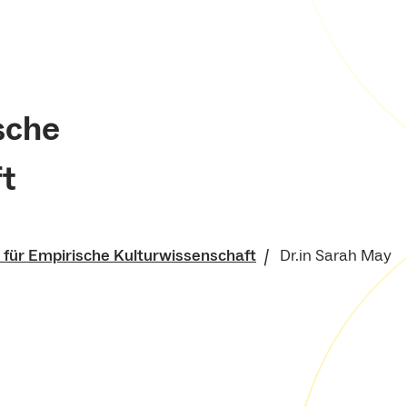
ische
t
t für Empirische Kulturwissenschaft
Dr.in Sarah May
ische Fakultät